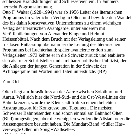
schliessen Brandstiftungen und Schiessereien ein. In Jammers
herrscht Pogromstimmung.
Otto F. Walter (1928-1994) war ab 1956 Leiter des literarischen
Programms im väterlichen Verlag in Olten und bewirkte den Wandel
des bis dahin konservativen Unternehmens zu einem wichtigen
Verlag der literarischen Avantgarde, unter anderem mit
Veröffentlichungen von Alexander Kluge und Helmut
Heissenbüttel. Nach dem Bruch mit der Verlagsleitung und seiner
fristlosen Entlassung übernahm er die Leitung des literarischen
Programms bei Luchterhand; später avancierte er dort zum
Verlagsleiter. 1973 kehrte er in die Schweiz zurück und etablierte
sich als freier Schriftsteller und streitbarer politischer Publizist, der
die Anliegen der jungen Generation in der Schweiz der
Achtzigerjahre mit Worten und Taten unterstützte. (BP)
Zum Ort
Olten liegt am Jurasüdfuss an der Aare zwischen Solothurn und
Aarau. Weil sich hier die Nord-Süd- und die Ost-West-Linien der
Bahn kreuzen, wurde die Kleinstadt früh zu einem beliebten
Austragungsort für Kongresse und Tagungen. Die meisten
Schweizer Bahnreisenden sind schon einmal am Bahnhof Olten
(Bild) umgestiegen, aber die wenigsten werden die Altstadt oder die
Aussenquartiere besucht haben. Die Mundart-Band «Stiller Has»
verewigte Olten im Song «Walliselle»: