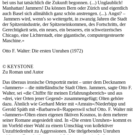
bei uns hat tatsächlich die Zukunft begonnen. (...) Unglaublich!
Manhattan! Jammers! Da können Bern oder Zürich und eigentlich
auch Basel sich allmählich ganz schön anstrengen. (...). Angst? –
Jammers wird, wenn's so weitergeht, in zwanzig Jahren die Stadt
der Spitzenindustrie, der Spitzeneinkommen, des Fortschritts, der
Gerechtigkeit sein, ein neues, ein besseres, ein schweizerisches
Chicago, eine Lichterstadt, eine gigantische, computergesteuerte
Maschine.»
Otto F. Walter: Die ersten Unruhen (1972)
© KEYSTONE
Zu Roman und Autor
Das überaus ironische Ortsporträt meint – unter dem Decknamen
«Jammers» – die mittelländische Stadt Olten. Jammers, sagte Otto F.
Walter, sei «die Chiffre für meinen Erfahrungsbereich» und aus
«drei, vier Orten jener Gegend» zusammengefügt; Olten gehöre
dazu. Ähnlich wie Gerhard Meier mit «Amrain»/Niederbipp und
Gerold Späth mit «Barbarswil»/Rapperswil schuf Otto. F. Walter mit
«Jammers»/Olten einen eigenen fiktiven Kosmos, in dem mehrere
seiner Romane angesiedelt sind. In «Die ersten Unruhen» kommt es
im Vorfeld einer Wahl zu einem Umschlag von kollektiver
Unzufriedenheit zu Aggressionen. Die titelgebenden Unruhen