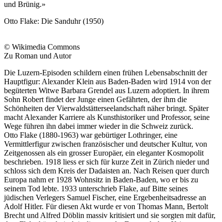
und Brünig.»
Otto Flake: Die Sanduhr (1950)
© Wikimedia Commons
Zu Roman und Autor
Die Luzern-Episoden schildern einen frühen Lebensabschnitt der
Hauptfigur: Alexander Klein aus Baden-Baden wird 1914 von der
begüterten Witwe Barbara Grendel aus Luzern adoptiert. In ihrem
Sohn Robert findet der Junge einen Gefährten, der ihm die
Schönheiten der Vierwaldstätterseelandschaft näher bringt. Später
macht Alexander Karriere als Kunsthistoriker und Professor, seine
Wege führen ihn dabei immer wieder in die Schweiz zurück.
Otto Flake (1880-1963) war gebürtiger Lothringer, eine
Vermittlerfigur zwischen französischer und deutscher Kultur, von
Zeitgenossen als ein grosser Europäer, ein eleganter Kosmopolit
beschrieben. 1918 liess er sich für kurze Zeit in Zürich nieder und
schloss sich dem Kreis der Dadaisten an. Nach Reisen quer durch
Europa nahm er 1928 Wohnsitz in Baden-Baden, wo er bis zu
seinem Tod lebte. 1933 unterschrieb Flake, auf Bitte seines
jüdischen Verlegers Samuel Fischer, eine Ergebenheitsadresse an
Adolf Hitler. Für diesen Akt wurde er von Thomas Mann, Bertolt
Brecht und Alfred Döblin massiv kritisiert und sie sorgten mit dafür,