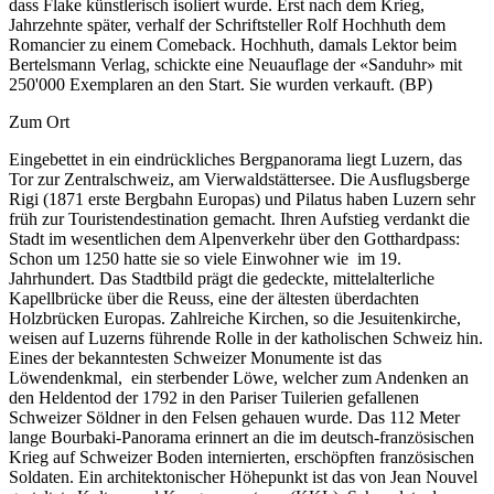
dass Flake künstlerisch isoliert wurde. Erst nach dem Krieg,
Jahrzehnte später, verhalf der Schriftsteller Rolf Hochhuth dem
Romancier zu einem Comeback. Hochhuth, damals Lektor beim
Bertelsmann Verlag, schickte eine Neuauflage der «Sanduhr» mit
250'000 Exemplaren an den Start. Sie wurden verkauft. (BP)
Zum Ort
Eingebettet in ein eindrückliches Bergpanorama liegt Luzern, das
Tor zur Zentralschweiz, am Vierwaldstättersee. Die Ausflugsberge
Rigi (1871 erste Bergbahn Europas) und Pilatus haben Luzern sehr
früh zur Touristendestination gemacht. Ihren Aufstieg verdankt die
Stadt im wesentlichen dem Alpenverkehr über den Gotthardpass:
Schon um 1250 hatte sie so viele Einwohner wie im 19.
Jahrhundert. Das Stadtbild prägt die gedeckte, mittelalterliche
Kapellbrücke über die Reuss, eine der ältesten überdachten
Holzbrücken Europas. Zahlreiche Kirchen, so die Jesuitenkirche,
weisen auf Luzerns führende Rolle in der katholischen Schweiz hin.
Eines der bekanntesten Schweizer Monumente ist das
Löwendenkmal, ein sterbender Löwe, welcher zum Andenken an
den Heldentod der 1792 in den Pariser Tuilerien gefallenen
Schweizer Söldner in den Felsen gehauen wurde. Das 112 Meter
lange Bourbaki-Panorama erinnert an die im deutsch-französischen
Krieg auf Schweizer Boden internierten, erschöpften französischen
Soldaten. Ein architektonischer Höhepunkt ist das von Jean Nouvel