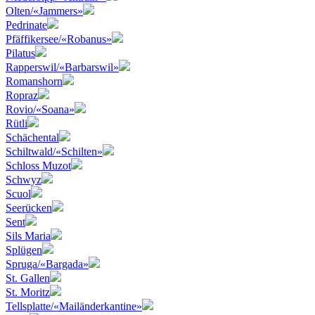
Olten/«Jammers»
Pedrinate
Pfäffikersee/«Robanus»
Pilatus
Rapperswil/«Barbarswil»
Romanshorn
Ropraz
Rovio/«Soana»
Rütli
Schächental
Schiltwald/«Schilten»
Schloss Muzot
Schwyz
Scuol
Seerücken
Sent
Sils Maria
Splügen
Spruga/«Bargada»
St. Gallen
St. Moritz
Tellsplatte/«Mailänderkantine»