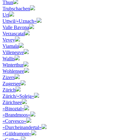
Thun
Trubschachen
Uri
Uttwil/«Uznach»
Valle Bavona
Verzascatal
Vevey
Viamala
Villeneuve
Wallis
Winterthur
Wohlensee
Zizers
Zugersee
Zürich
Zürich/«Soleja»
Zürichsee
«Binoztal»
«Brandmoos»
«Corvesco»
«Durcheinandertal»
«Güldramont»
«Güllen»