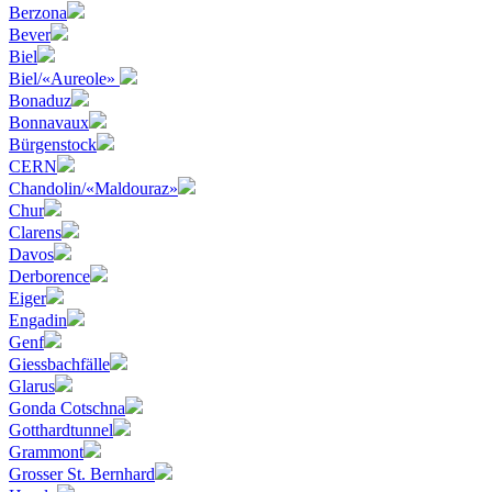
Berzona
Bever
Biel
Biel/«Aureole»
Bonaduz
Bonnavaux
Bürgenstock
CERN
Chandolin/«Maldouraz»
Chur
Clarens
Davos
Derborence
Eiger
Engadin
Genf
Giessbachfälle
Glarus
Gonda Cotschna
Gotthardtunnel
Grammont
Grosser St. Bernhard