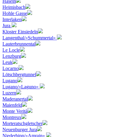
Haseln
Heimisbach
Hohle Gasse
Interlaken
Jura
Kloster Einsiedeln
Langenthal/«Schummertal»
Lauterbrunnental
Le Locle
Lenzburg
Leuk
Locarno
Lötschbergtunnel
Lugano
Lugano/«Laguno»
Luzern
Maderanertal
Maienfeld
Monte Verità
Montreux
Morteratschgletscher
Neuenburger Jura
Niederbipp/«Amrain»