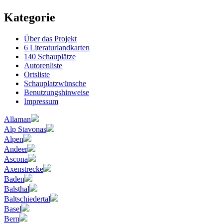
Kategorie
Über das Projekt
6 Literaturlandkarten
140 Schauplätze
Autorenliste
Ortsliste
Schauplatzwünsche
Benutzungshinweise
Impressum
Allaman
Alp Stavonas
Alpen
Andeer
Ascona
Axenstrecke
Baden
Balsthal
Baltschiedertal
Basel
Bern